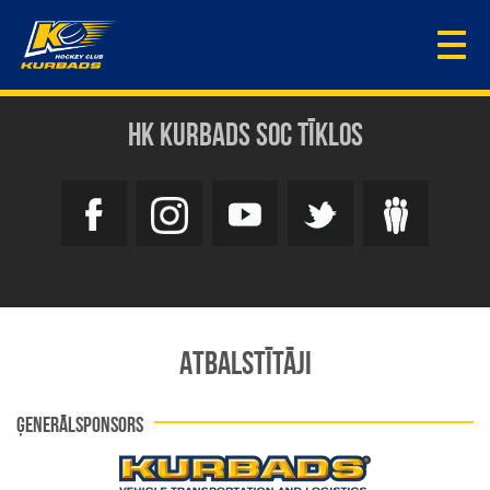
Togg
navi
HK KURBADS SOC TĪKLOS
ATBALSTĪTĀJI
ĢENERĀLSPONSORS