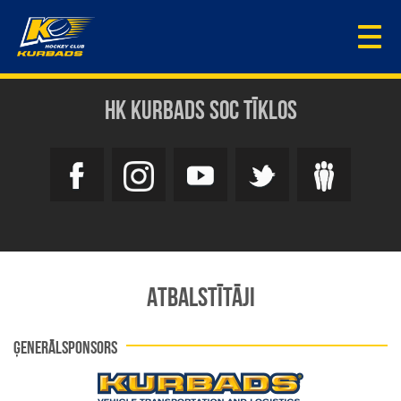
Togg
navi
HK KURBADS SOC TĪKLOS
ATBALSTĪTĀJI
ĢENERĀLSPONSORS