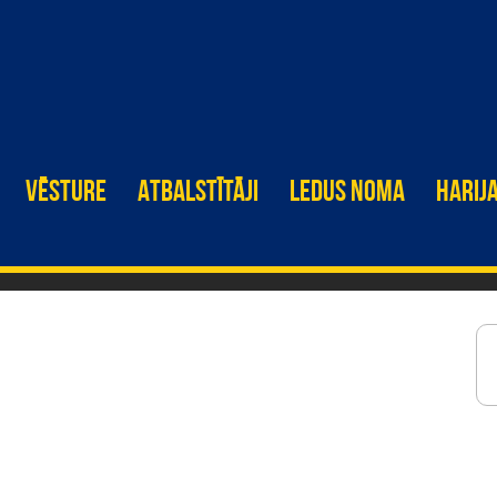
S
VĒSTURE
ATBALSTĪTĀJI
LEDUS NOMA
HARIJ