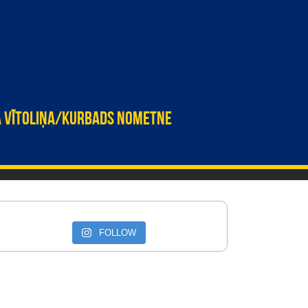
A VĪTOLIŅA/KURBADS NOMETNE
FOLLOW