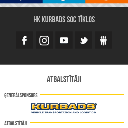
HK KURBADS SOC TĪKLOS
ATBALSTĪTĀJI
ĢENERĀLSPONSORS
ATBALSTĪTĀJI