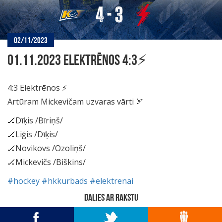
02/11/2023
01.11.2023 ELEKTRĒNOS 4:3⚡️
4:3 Elektrēnos ⚡️
Artūram Mickevičam uzvaras vārti 🏹
🏒Dīķis /Bīriņš/
🏒Liģis /Dīķis/
🏒Novikovs /Ozoliņš/
🏒Mickevičs /Biškins/
#hockey
#hkkurbads
#elektrenai
DALIES AR RAKSTU