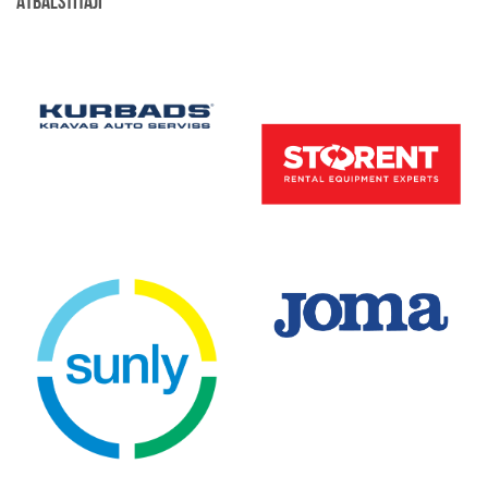
ATBALSTĪTĀJI