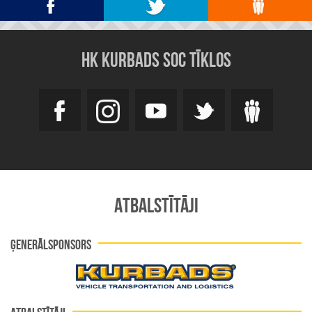
HK KURBADS SOC TĪKLOS
ATBALSTĪTĀJI
ĢENERĀLSPONSORS