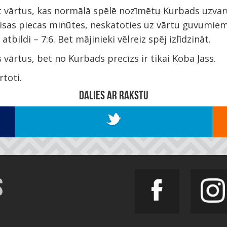
t vārtus, kas normālā spēlē nozīmētu Kurbads uzvaru
visas piecas minūtes, neskatoties uz vārtu guvumiem.
tbildi – 7:6. Bet mājinieki vēlreiz spēj izlīdzināt.
 vārtus, bet no Kurbads precīzs ir tikai Koba Jass.
rtoti.
DALIES AR RAKSTU
S