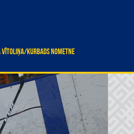
A VĪTOLIŅA/KURBADS NOMETNE