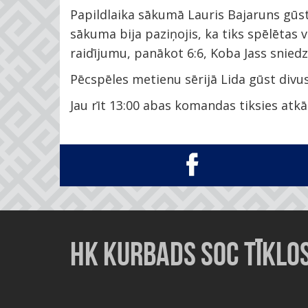
Papildlaika sākumā Lauris Bajaruns gūs
sākuma bija paziņojis, ka tiks spēlētas 
raidījumu, panākot 6:6, Koba Jass sniedz a
Pēcspēles metienu sērijā Lida gūst divus
Jau rīt 13:00 abas komandas tiksies atkā
HK KURBADS SOC TĪKLO