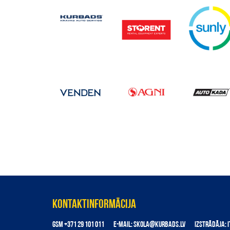
KONTAKTINFORMĀCIJA
GSM
+371 29 101 011
E-MAIL:
SKOLA@KURBADS.LV
IZSTRĀDĀJA: