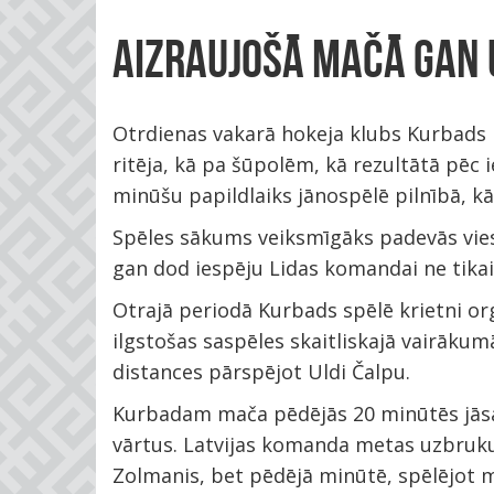
AIZRAUJOŠĀ MAČĀ GAN 
Otrdienas vakarā hokeja klubs Kurbads B
ritēja, kā pa šūpolēm, kā rezultātā pēc 
minūšu papildlaiks jānospēlē pilnībā, kā
Spēles sākums veiksmīgāks padevās vies
gan dod iespēju Lidas komandai ne tikai 
Otrajā periodā Kurbads spēlē krietni or
ilgstošas saspēles skaitliskajā vairākum
distances pārspējot Uldi Čalpu.
Kurbadam mača pēdējās 20 minūtēs jāsadel
vārtus. Latvijas komanda metas uzbrukum
Zolmanis, bet pēdējā minūtē, spēlējot ma