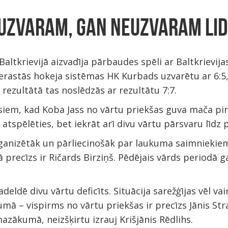
UZVARAM, GAN NEUZVARAM LID
altkrievijā aizvadīja pārbaudes spēli ar Baltkrievij
ierastās hokeja sistēmas HK Kurbads uzvarētu ar 6:5, 
 rezultātā tas noslēdzās ar rezultātu 7:7.
iem, kad Koba Jass no vārtu priekšas guva mača pir
atspēlēties, bet iekrāt arī divu vārtu pārsvaru līdz
ganizētāk un pārliecinošāk par laukuma saimniekiem,
ā precīzs ir Ričards Birziņš. Pēdējais vārds periodā
dē divu vārtu deficīts. Situācija sarežģījas vēl vair
ā – vispirms no vārtu priekšas ir precīzs Jānis Str
zākumā, neizšķirtu izrauj Krišjānis Rēdlihs.