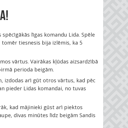
A!
as spēcīgākās līgas komandu Lida. Spēle
tomēr tiesnesis bija izlēmis, ka 5
mos vārtus. Vairākas kļūdas aizsardzībā
 pirmā perioda beigām.
 izdodas arī gūt otros vārtus, kad pēc
 gan pieder Lidas komandai, no tuvas
āk, kad mājinieki gūst arī piektos
aupe, divas minūtes līdz beigām Sandis