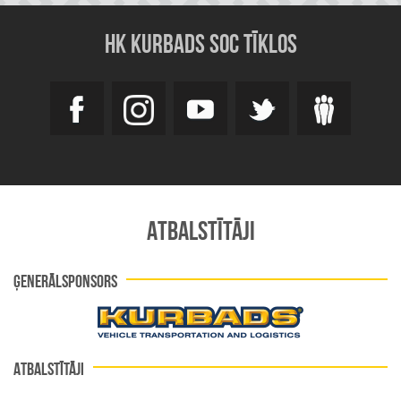
HK KURBADS SOC TĪKLOS
ATBALSTĪTĀJI
ĢENERĀLSPONSORS
ATBALSTĪTĀJI