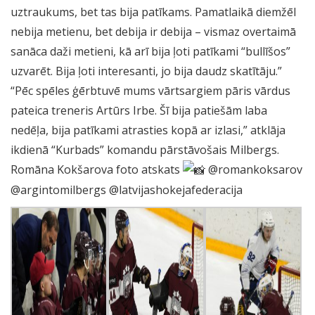
uztraukums, bet tas bija patīkams. Pamatlaikā diemžēl
nebija metienu, bet debija ir debija – vismaz overtaimā
sanāca daži metieni, kā arī bija ļoti patīkami “bullīšos”
uzvarēt. Bija ļoti interesanti, jo bija daudz skatītāju.”
“Pēc spēles ģērbtuvē mums vārtsargiem pāris vārdus
pateica treneris Artūrs Irbe. Šī bija patiešām laba
nedēļa, bija patīkami atrasties kopā ar izlasi,” atklāja
ikdienā “Kurbads” komandu pārstāvošais Milbergs.
Romāna Kokšarova foto atskats
@romankoksarov
@argintomilbergs @latvijashokejafederacija