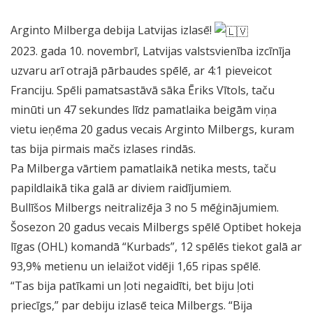
Arginto Milberga debija Latvijas izlasē!
2023. gada 10. novembrī, Latvijas valstsvienība izcīnīja
uzvaru arī otrajā pārbaudes spēlē, ar 4:1 pieveicot
Franciju. Spēli pamatsastāvā sāka Ēriks Vītols, taču
minūti un 47 sekundes līdz pamatlaika beigām viņa
vietu ieņēma 20 gadus vecais Arginto Milbergs, kuram
tas bija pirmais mačs izlases rindās.
Pa Milberga vārtiem pamatlaikā netika mests, taču
papildlaikā tika galā ar diviem raidījumiem.
Bullīšos Milbergs neitralizēja 3 no 5 mēģinājumiem.
Šosezon 20 gadus vecais Milbergs spēlē Optibet hokeja
līgas (OHL) komandā “Kurbads”, 12 spēlēs tiekot galā ar
93,9% metienu un ielaižot vidēji 1,65 ripas spēlē.
“Tas bija patīkami un ļoti negaidīti, bet biju ļoti
priecīgs,” par debiju izlasē teica Milbergs. “Bija