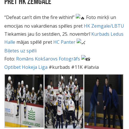
PRET HK ZEMGALE
“Defeat can’t dim the fire within!”
Foto mirkļi un
emocijas no vakardienas spēles pret
HK Zemgale/LBTU
Tiekamies jau šo sestdien, 25. novembrī
Kurbads Ledus
Halle
mājas spēlē pret
HC Panter
Biļetes uz spēli
Foto:
Romāns Kokšarovs Fotogrāfs
Optibet Hokeja Liga
#kurbads #11K #latvia