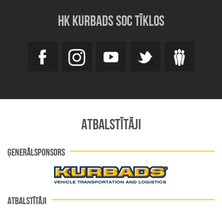
HK KURBADS SOC TĪKLOS
ATBALSTĪTĀJI
ĢENERĀLSPONSORS
ATBALSTĪTĀJI