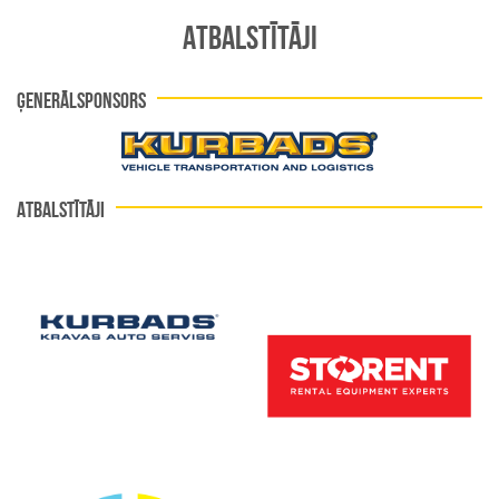
ATBALSTĪTĀJI
ĢENERĀLSPONSORS
ATBALSTĪTĀJI