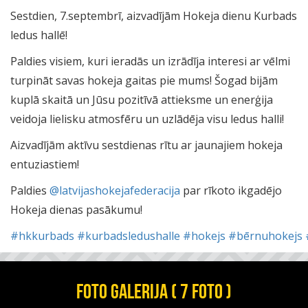
Sestdien, 7.septembrī, aizvadījām Hokeja dienu Kurbads
ledus hallē!
Paldies visiem, kuri ieradās un izrādīja interesi ar vēlmi
turpināt savas hokeja gaitas pie mums! Šogad bijām
kuplā skaitā un Jūsu pozitīvā attieksme un enerģija
veidoja lielisku atmosfēru un uzlādēja visu ledus halli!
Aizvadījām aktīvu sestdienas rītu ar jaunajiem hokeja
entuziastiem!
Paldies
@latvijashokejafederacija
par rīkoto ikgadējo
Hokeja dienas pasākumu!
#hkkurbads
#kurbadsledushalle
#hokejs
#bērnuhokejs
FOTO GALERIJA ( 7 FOTO )