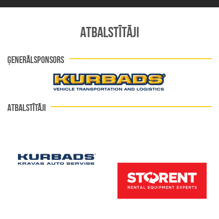
ATBALSTĪTĀJI
ĢENERĀLSPONSORS
ATBALSTĪTĀJI