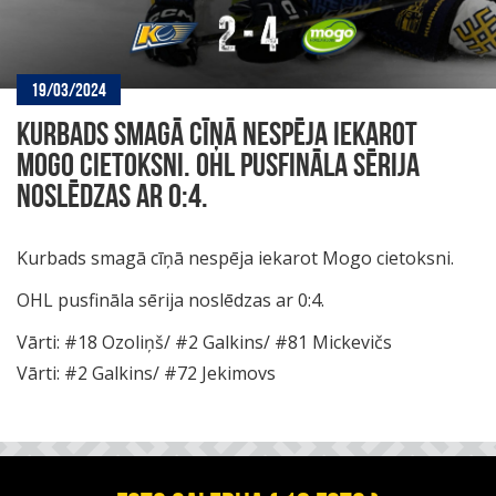
19/03/2024
KURBADS SMAGĀ CĪŅĀ NESPĒJA IEKAROT
MOGO CIETOKSNI. OHL PUSFINĀLA SĒRIJA
NOSLĒDZAS AR 0:4.
Kurbads smagā cīņā nespēja iekarot Mogo cietoksni.
OHL pusfināla sērija noslēdzas ar 0:4.
Vārti:
#18 Ozoliņš/ #2 Galkins/ #81 Mickevičs
Vārti:
#2 Galkins/ #72 Jekimovs