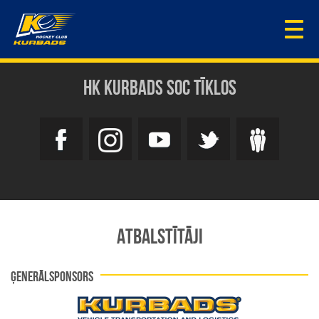
Togg
navi
HK KURBADS SOC TĪKLOS
ATBALSTĪTĀJI
ĢENERĀLSPONSORS