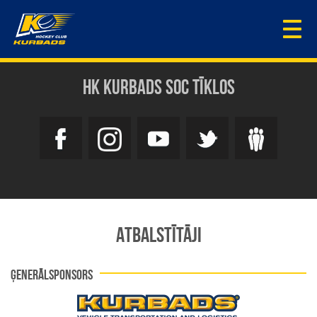
Togg
navi
HK KURBADS SOC TĪKLOS
ATBALSTĪTĀJI
ĢENERĀLSPONSORS