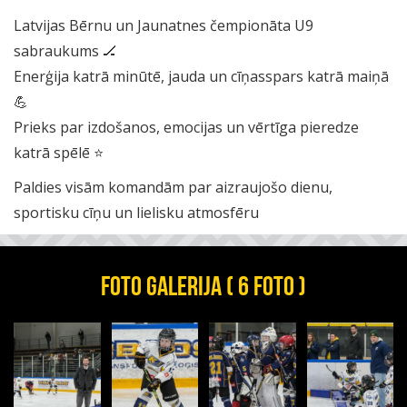
Latvijas Bērnu un Jaunatnes čempionāta U9
sabraukums 🏒
Enerģija katrā minūtē, jauda un cīņasspars katrā maiņā
💪
Prieks par izdošanos, emocijas un vērtīga pieredze
katrā spēlē ⭐
Paldies visām komandām par aizraujošo dienu,
sportisku cīņu un lielisku atmosfēru
FOTO GALERIJA ( 6 FOTO )