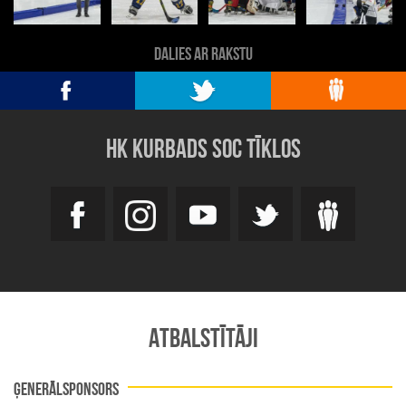
DALIES AR RAKSTU
HK KURBADS SOC TĪKLOS
ATBALSTĪTĀJI
ĢENERĀLSPONSORS