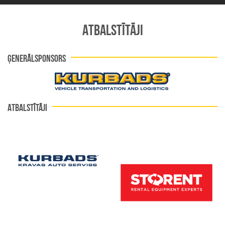
ATBALSTĪTĀJI
ĢENERĀLSPONSORS
ATBALSTĪTĀJI