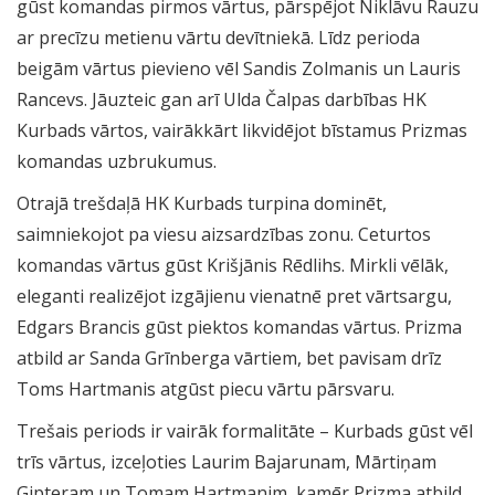
gūst komandas pirmos vārtus, pārspējot Niklāvu Rauzu
ar precīzu metienu vārtu devītniekā. Līdz perioda
beigām vārtus pievieno vēl Sandis Zolmanis un Lauris
Rancevs. Jāuzteic gan arī Ulda Čalpas darbības HK
Kurbads vārtos, vairākkārt likvidējot bīstamus Prizmas
komandas uzbrukumus.
Otrajā trešdaļā HK Kurbads turpina dominēt,
saimniekojot pa viesu aizsardzības zonu. Ceturtos
komandas vārtus gūst Krišjānis Rēdlihs. Mirkli vēlāk,
eleganti realizējot izgājienu vienatnē pret vārtsargu,
Edgars Brancis gūst piektos komandas vārtus. Prizma
atbild ar Sanda Grīnberga vārtiem, bet pavisam drīz
Toms Hartmanis atgūst piecu vārtu pārsvaru.
Trešais periods ir vairāk formalitāte – Kurbads gūst vēl
trīs vārtus, izceļoties Laurim Bajarunam, Mārtiņam
Gipteram un Tomam Hartmanim, kamēr Prizma atbild