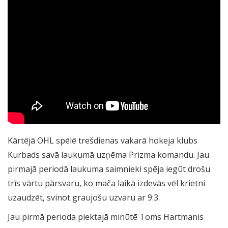
Kārtējā OHL spēlē trešdienas vakarā hokeja klubs
Kurbads savā laukumā uzņēma Prizma komandu. Jau
pirmajā periodā laukuma saimnieki spēja iegūt drošu
trīs vārtu pārsvaru, ko mača laikā izdevās vēl krietni
uzaudzēt, svinot graujošu uzvaru ar 9:3.
Jau pirmā perioda piektajā minūtē Toms Hartmanis