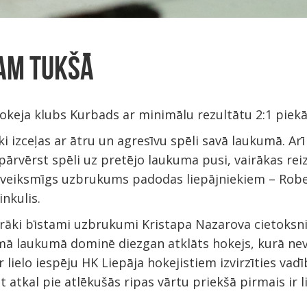
AM TUKŠĀ
okeja klubs Kurbads ar minimālu rezultātu 2:1 pie
eki izceļas ar ātru un agresīvu spēli savā laukumā. A
 pārvērst spēli uz pretējo laukuma pusi, vairākas rei
t veiksmīgs uzbrukums padodas liepājniekiem – Robe
inkulis.
irāki bīstami uzbrukumi Kristapa Nazarova cietoksn
umā laukumā dominē diezgan atklāts hokejs, kurā ne
r lielo iespēju HK Liepāja hokejistiem izvirzīties vadī
t atkal pie atlēkušās ripas vārtu priekšā pirmais ir