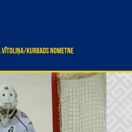
A VĪTOLIŅA/KURBADS NOMETNE