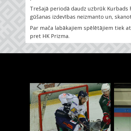
Trešajā periodā daudz uzbrūk Kurbads hok
gūšanas izdevības neizmanto un, skanot 
Par mača labākajiem spēlētājiem tiek at
pret HK Prizma.