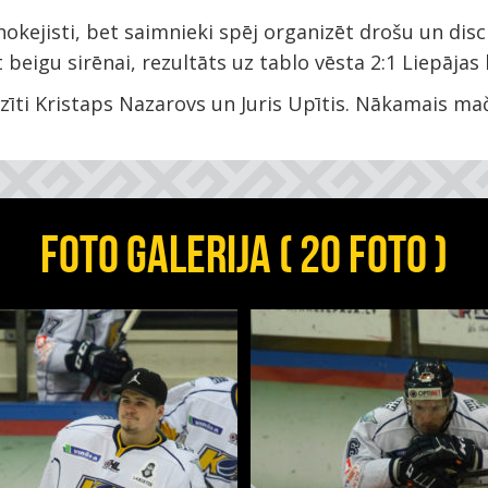
ejisti, bet saimnieki spēj organizēt drošu un discip
beigu sirēnai, rezultāts uz tablo vēsta 2:1 Liepāja
zīti Kristaps Nazarovs un Juris Upītis. Nākamais mač
FOTO GALERIJA ( 20 FOTO )