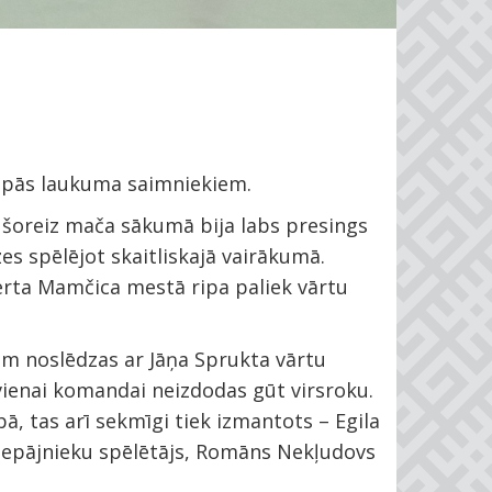
kāpās laukuma saimniekiem.
rī šoreiz mača sākumā bija labs presings
zes spēlējot skaitliskajā vairākumā.
rta Mamčica mestā ripa paliek vārtu
im noslēdzas ar Jāņa Sprukta vārtu
vienai komandai neizdodas gūt virsroku.
bā, tas arī sekmīgi tiek izmantots – Egila
 liepājnieku spēlētājs, Romāns Nekļudovs