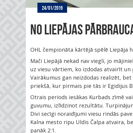
24/01/2019
NO LIEPĀJAS PĀRBRAUC
OHL čempionāta kārtējā spēlē Liepāja h
Mači Liepājā nekad nav viegli, jo mājini
uz viesu vārtiem, ko izdodas atvairīt un
Vairākumus gan neizdodas realizēt, be
priekšā, kur pirmais pie tās ir Egidijus B
Otrais periods iesākas Kurbads zīmē va
guvumu, izlīdzinot rezultātu. Turpināj
Divi secīgi noraidījumi viesu rindās pave
Kalna mesto ripu Uldis Čalpa atvaira, be
panāk 2:1.