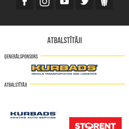
ATBALSTĪTĀJI
ĢENERĀLSPONSORS
ATBALSTĪTĀJI