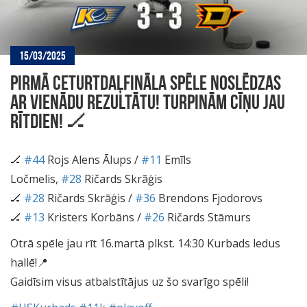
15/03/2025
PIRMĀ CETURTDAĻFINĀLA SPĒLE NOSLĒDZAS
AR VIENĀDU REZULTĀTU! TURPINĀM CĪŅU JAU
RĪTDIEN! 🏒
🏒
#44
Rojs Alens Ālups /
#11
Emīls
Ločmelis,
#28
Ričards Skrāģis
🏒
#28
Ričards Skrāģis /
#36
Brendons Fjodorovs
🏒
#13
Kristers Korbāns /
#26
Ričards Stāmurs
Otrā spēle jau rīt 16.martā plkst. 14:30 Kurbads ledus
hallē!📍
Gaidīsim visus atbalstītājus uz šo svarīgo spēli!