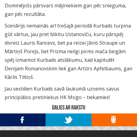
Dominējošs pārsvars mājiniekiem gan pēc snieguma,
gan pēc rezultāta.
Scenārijs nemainās arī trešajā periodā Kurbads turpina
gūt vārtus, jau pret Ņikitu Ustanoviču, kuru pārspēj
divreiz Lauris Rancevs, bet pa reizei Jānis Straupe un
Mārtiņš Porejs, bet Prizma neilgi pirms mača beigām
spēj izmantot Kurbads atslābumu, kad kapitulēt
Denijam Romanovskim liek gan Artūrs Apfelbaums, gan
Kārlis Tiltiņš.
Jau sestdien Kurbads savā laukumā uzņems savus
principiālos pretiniekus HK Mogo – tiekamies!
DALIES AR RAKSTU