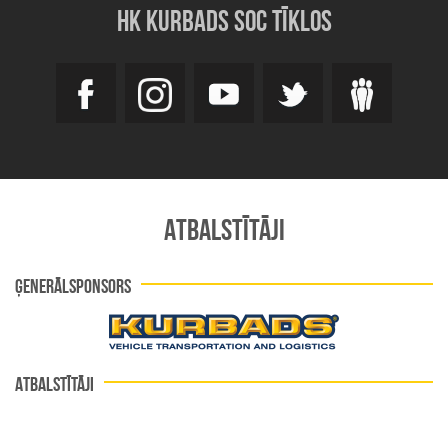
HK KURBADS SOC TĪKLOS
ATBALSTĪTĀJI
ĢENERĀLSPONSORS
ATBALSTĪTĀJI