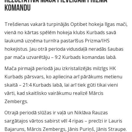
REZULTATĪVĀ MAČĀ PIEVEICAM PRIZMA
KOMANDU
Trešdienas vakarā turpinājās Optibet hokeja līgas mači,
vienā no kārtas spēlēm hokeja klubs Kurbads savā
laukumā uzņēma turnīra pastarīšus Prizma/IHS
hokejistus. Jau otrā perioda vidusdaļā neradās šaubas
par mača uzvarētāju – 9:2 Kurbads komandas labā.
Mača pirmajā periodā jau izkristalizējās milzīgs HK
Kurbads pārsvars, ko apliecina arī pārākums metienu
skaitā – 21:4 Kurbads labā, lai arī tiek gūti tikai vieni
vārti, kad skaitlisko vairākumu realizē Mārcis
Zembergs.
Otrajā periodā slūžas ir vaļā un Niklāva Rauzas
sargātajos vārtos sabirst vēl 4 ripas – precīzi ir Lauris
Bajaruns, Mārcis Zembergs, Jānis Puriņš, Jānis Straupe.