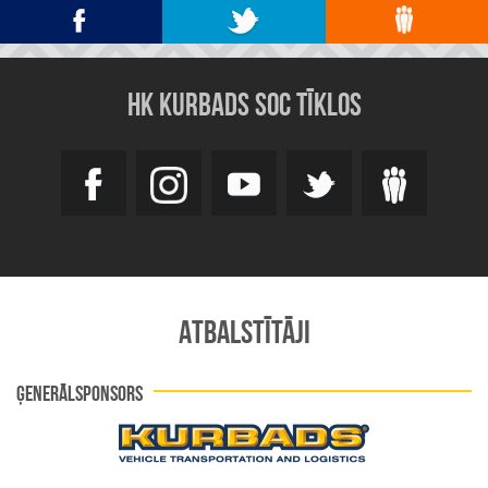
HK KURBADS SOC TĪKLOS
ATBALSTĪTĀJI
ĢENERĀLSPONSORS