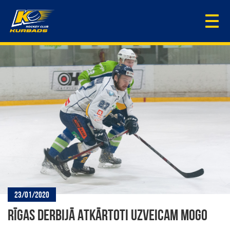
Togg
navi
23/01/2020
RĪGAS DERBIJĀ ATKĀRTOTI UZVEICAM MOGO