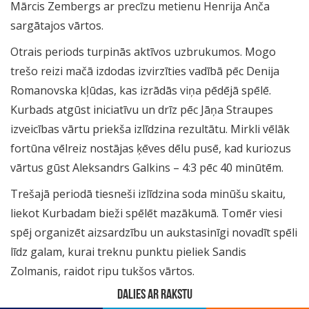
Mārcis Zembergs ar precīzu metienu Henrija Anča
sargātajos vārtos.
Otrais periods turpinās aktīvos uzbrukumos. Mogo
trešo reizi mačā izdodas izvirzīties vadībā pēc Denija
Romanovska kļūdas, kas izrādās viņa pēdējā spēlē.
Kurbads atgūst iniciatīvu un drīz pēc Jāņa Straupes
izveicības vārtu priekša izlīdzina rezultātu. Mirkli vēlāk
fortūna vēlreiz nostājas ķēves dēlu pusē, kad kuriozus
vārtus gūst Aleksandrs Galkins – 4:3 pēc 40 minūtēm.
Trešajā periodā tiesneši izlīdzina soda minūšu skaitu,
liekot Kurbadam bieži spēlēt mazākumā. Tomēr viesi
spēj organizēt aizsardzību un aukstasinīgi novadīt spēli
līdz galam, kurai treknu punktu pieliek Sandis
Zolmanis, raidot ripu tukšos vārtos.
DALIES AR RAKSTU