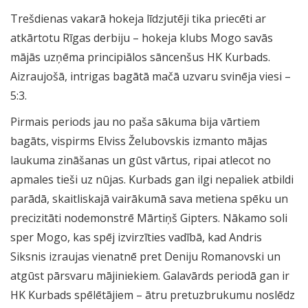
Trešdienas vakarā hokeja līdzjutēji tika priecēti ar
atkārtotu Rīgas derbiju – hokeja klubs Mogo savās
mājās uzņēma principiālos sāncenšus HK Kurbads.
Aizraujošā, intrigas bagātā mačā uzvaru svinēja viesi –
5:3.
Pirmais periods jau no paša sākuma bija vārtiem
bagāts, vispirms Elviss Želubovskis izmanto mājas
laukuma zināšanas un gūst vārtus, ripai atlecot no
apmales tieši uz nūjas. Kurbads gan ilgi nepaliek atbildi
parādā, skaitliskajā vairākumā sava metiena spēku un
precizitāti nodemonstrē Mārtiņš Gipters. Nākamo soli
sper Mogo, kas spēj izvirzīties vadībā, kad Andris
Siksnis izraujas vienatnē pret Deniju Romanovski un
atgūst pārsvaru mājiniekiem. Galavārds periodā gan ir
HK Kurbads spēlētājiem – ātru pretuzbrukumu noslēdz