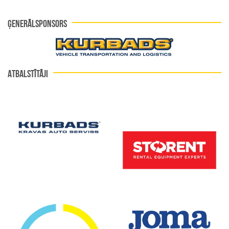
ĢENERĀLSPONSORS
ATBALSTĪTĀJI