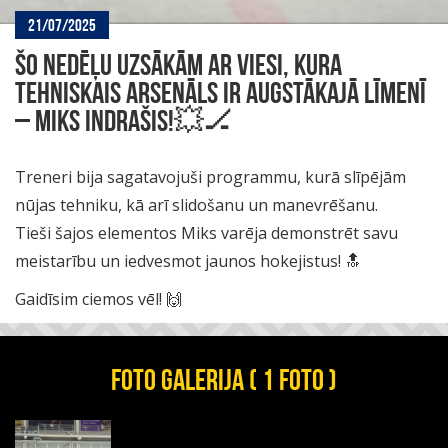
21/07/2025
ŠO NEDĒĻU UZSĀKĀM AR VIESI, KURA
TEHNISKAIS ARSENĀLS IR AUGSTĀKAJĀ LĪMENĪ
– MIKS INDRAŠIS!💥🏒
Treneri bija sagatavojuši programmu, kurā slīpējām
nūjas tehniku, kā arī slidošanu un manevrēšanu.
Tieši šajos elementos Miks varēja demonstrēt savu
meistarību un iedvesmot jaunos hokejistus! 🔝
Gaidīsim ciemos vēl! 🙌
FOTO GALERIJA ( 1 FOTO )