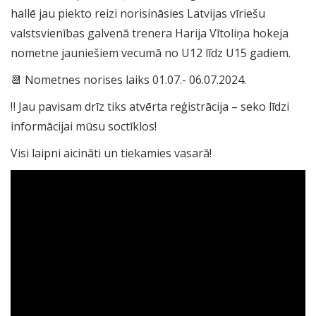
hallē jau piekto reizi norisināsies Latvijas vīriešu
valstsvienības galvenā trenera Harija Vītoliņa hokeja
nometne jauniešiem vecumā no U12 līdz U15 gadiem.
📆 Nometnes norises laiks 01.07.- 06.07.2024.
‼️ Jau pavisam drīz tiks atvērta reģistrācija – seko līdzi
informācijai mūsu soctīklos!
Visi laipni aicināti un tiekamies vasarā!