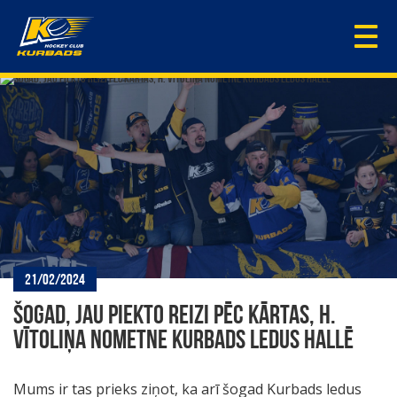
Togg
navi
21/02/2024
ŠOGAD, JAU PIEKTO REIZI PĒC KĀRTAS, H.
VĪTOLIŅA NOMETNE KURBADS LEDUS HALLĒ
Mums ir tas prieks ziņot, ka arī šogad Kurbads ledus