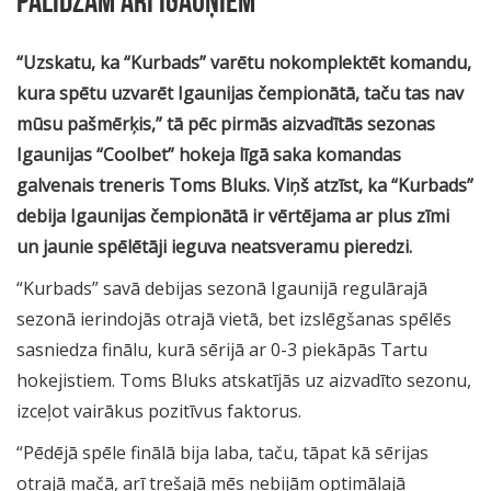
PALĪDZAM ARĪ IGAUŅIEM
“Uzskatu, ka “Kurbads” varētu nokomplektēt komandu,
kura spētu uzvarēt Igaunijas čempionātā, taču tas nav
mūsu pašmērķis,” tā pēc pirmās aizvadītās sezonas
Igaunijas “Coolbet” hokeja līgā saka komandas
galvenais treneris Toms Bluks. Viņš atzīst, ka “Kurbads”
debija Igaunijas čempionātā ir vērtējama ar plus zīmi
un jaunie spēlētāji ieguva neatsveramu pieredzi.
“Kurbads” savā debijas sezonā Igaunijā regulārajā
sezonā ierindojās otrajā vietā, bet izslēgšanas spēlēs
sasniedza finālu, kurā sērijā ar 0-3 piekāpās Tartu
hokejistiem. Toms Bluks atskatījās uz aizvadīto sezonu,
izceļot vairākus pozitīvus faktorus.
“Pēdējā spēle finālā bija laba, taču, tāpat kā sērijas
otrajā mačā, arī trešajā mēs nebijām optimālajā