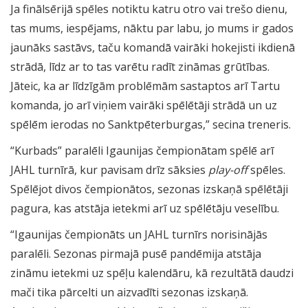
Ja finālsērijā spēles notiktu katru otro vai trešo dienu,
tas mums, iespējams, nāktu par labu, jo mums ir gados
jaunāks sastāvs, taču komandā vairāki hokejisti ikdienā
strādā, līdz ar to tas varētu radīt zināmas grūtības.
Jāteic, ka ar līdzīgām problēmām sastaptos arī Tartu
komanda, jo arī viņiem vairāki spēlētāji strādā un uz
spēlēm ierodas no Sanktpēterburgas,” secina treneris.
“Kurbads” paralēli Igaunijas čempionātam spēlē arī
JAHL turnīrā, kur pavisam drīz sāksies
play-off
spēles.
Spēlējot divos čempionātos, sezonas izskaņā spēlētāji
pagura, kas atstāja ietekmi arī uz spēlētāju veselību.
“Igaunijas čempionāts un JAHL turnīrs norisinājās
paralēli. Sezonas pirmajā pusē pandēmija atstāja
zināmu ietekmi uz spēļu kalendāru, kā rezultātā daudzi
mači tika pārcelti un aizvadīti sezonas izskaņā.