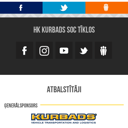
HK KURBADS SOC TĪKLOS
ATBALSTĪTĀJI
ĢENERĀLSPONSORS