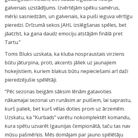
galvenais uzstādījums. Izvērtējām spēku samērus,
mērķi sasniedzām, un galvenais, ka puiši ieguva vērtīgu
pieredzi. Drīzumā sekos JAHL izslēgšanas spēles, bet
jāatzīst, ka gana daudz emociju atstājām finālā pret
Tartu.”
Toms Bluks uzskata, ka kluba nospraustais virziens
būtu jāturpina, proti, akcents jāliek uz jaunajiem
hokejistiem, kuriem blakus būtu nepieciešami arī daži
pieredzējušie spēlētāji.
“Pēc sezonas beigām sāksim lēnām gatavoties
nākamajai sezonai un runāsim ar puišiem, lai saprastu,
kurš paliek, bet kurš vēlas doties prom uz ārzemēm.
Uzskatu, ka “Kurbads” varētu nokomplektēt komandu,
kura spētu uzvarēt Igaunijas čempionātā, taču tas nav
mūsu pašmērķis. Mēs domājam par jauno spēlētāju