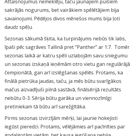
Attaisnojumus nemeklēju, taču jaunajiem puišiem
sakrājās nogurums, bet vairākiem spēlētājiem bija
savainojumi. Pēdējos divos mēnešos mums bija ļoti
daudz spēļu.
Sezonas sākumā šķita, ka turpinājums nebūs tik labs,
īpaši pēc sagrāves Tallinā pret “Panther” ar 1:7. Tomēr
sezonas laikā ar katru spēli uzlabojām savu sniegumu
un sezonas izskaņā ieņēmām otro vietu gan regulārājā
čempionātā, gan arī izslēgšanas spēlēs. Protams, ka
finālā pietrūka jaudas, taču, ja mēs būtu svarīgākos
mačus aizvadījuši pilnā sastāvā, finālsērijā rezultāts
nebūtu 0-3. Sērija būtu garāka un viennozīmīgi
pretiniekam tā būtu arī sarežģītāka.
Pirms sezonas izvirzījām mērķi, lai jaunie hokejisti
iegūst pieredzi. Protams, vēlējāmies arī pacīnīties par
godalgotām vietām, bet kausa iegūšana nebija