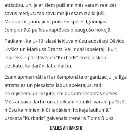
attīstību, un, ja ar šiem puišiem mēs varam realizēt
savus mērķus, tad savu misiju esam izpildījuši.
Manuprāt, jaunajiem puišiem spēles Igaunijas
čempionātā palīdz adaptēties pieaugušo hokejā.
Patīkami, ka U-18 izlasē iekļuva mūsu audzēkņi Dāvids
Livšics un Markuss Brants. Vēl ir daži spēlētāji, kuri
iepriekš ir pārstāvējuši “Kurbads” hokeja skolu.
Uzskatu, ka darām labu darbu.
Esam apmierināti arī ar čempionāta organizaciju. Ja līga
attīstīsies un piesaistīs labus spēlētājus, tad
hokejistiem un līdzjutējiem būs interesantas spēles.
Mēs ar savu darbu un attieksmi noteikti varam palīdzēt
mūsu kaimiņiem kļūt labākiem hokeja laukumā,”
uzskata “Kurbads” galvenais treneris Toms Bluks.
DALIES AR RAKSTU