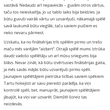
sastāvā. Nedaudz arī nepaveicās – guvām otros vārtus,
taču tos neieskaitīja, jo uz tablo laiks bija beidzies. Ja
būtu guvuši vairāk vārtu un uzvarējuši, nākamajā spēlē
savā laukumā būtu vieglāk, taču saviem puišiem es
neko nevaru pārmest.
Uzskatu, ka no finālsērijas trīs spēlēm pirmo un trešo
maču mēs varējām “aizķert”. Otrajā spēlē mums iztrūka
daudz vadošo spēlētāju un arī mūsu sniegums bija
blāvs. Nevar zināt, kā būtu izvērtusies finālsērijas gaita,
ja mēs savās mājās būtu uzvarējuši pirmo spēli.
Jaunajiem spēlētājiem pietrūka ticības saviem spēkiem.
Tartu hokejisti ar savu pieredzi parādīja, ka viņi
kontrolē spēli, bet, manuprāt, jaunajiem spēlētājiem
jāsajūt, ka viņi var uzvarēt. Diemžēl šoreiz tas
neizdevās.