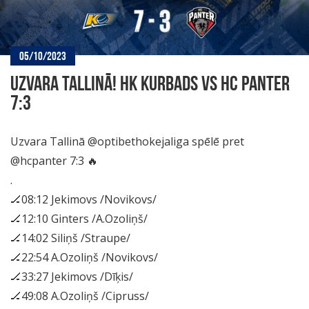
05/10/2023
UZVARA TALLINĀ! HK KURBADS VS HC PANTER
7:3
Uzvara Tallinā @optibethokejaliga spēlē pret
@hcpanter 7:3 🔥
.
🏒08:12 Jekimovs /Novikovs/
🏒12:10 Ginters /A.Ozoliņš/
🏒14:02 Siliņš /Straupe/
🏒22:54 A.Ozoliņš /Novikovs/
🏒33:27 Jekimovs /Dīķis/
🏒49:08 A.Ozoliņš /Cipruss/