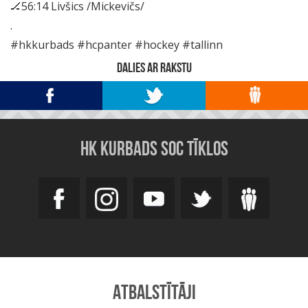
🏒56:14 Livšics /Mickevičs/
.
#hkkurbads #hcpanter #hockey #tallinn
DALIES AR RAKSTU
HK KURBADS SOC TĪKLOS
ATBALSTĪTĀJI