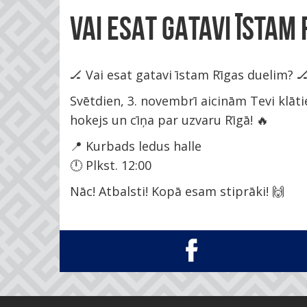
VAI ESAT GATAVI ĪSTAM
🏒 Vai esat gatavi īstam Rīgas duelim? 
Svētdien, 3. novembrī aicinām Tevi klāt
hokejs un cīņa par uzvaru Rīgā! 🔥
📍 Kurbads ledus halle
🕛 Plkst. 12:00
Nāc! Atbalsti! Kopā esam stiprāki! 🙌