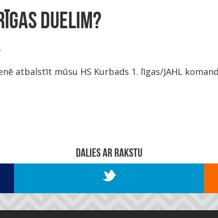
 RĪGAS DUELIM?

ienē atbalstīt mūsu HS Kurbads 1. līgas/JAHL komandu
DALIES AR RAKSTU