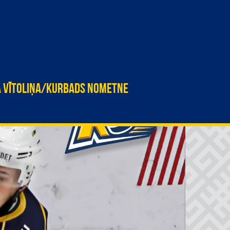
A VĪTOLIŅA/KURBADS NOMETNE