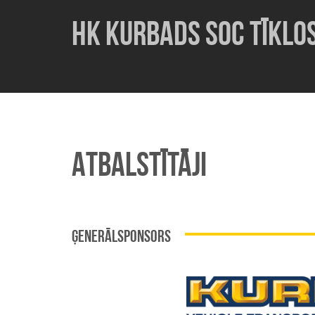
HK KURBADS SOC TĪKLO
ATBALSTĪTĀJI
ĢENERĀLSPONSORS