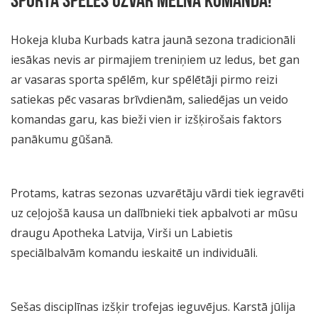
SPORTA SPĒLĒS UZVAR MELNĀ KOMANDA!
Hokeja kluba Kurbads katra jaunā sezona tradicionāli
iesākas nevis ar pirmajiem treniņiem uz ledus, bet gan
ar vasaras sporta spēlēm, kur spēlētāji pirmo reizi
satiekas pēc vasaras brīvdienām, saliedējas un veido
komandas garu, kas bieži vien ir izšķirošais faktors
panākumu gūšanā.
Protams, katras sezonas uzvarētāju vārdi tiek iegravēti
uz ceļojošā kausa un dalībnieki tiek apbalvoti ar mūsu
draugu Apotheka Latvija, Virši un Labietis
speciālbalvām komandu ieskaitē un individuāli.
Sešas disciplīnas izšķir trofejas ieguvējus. Karstā jūlija