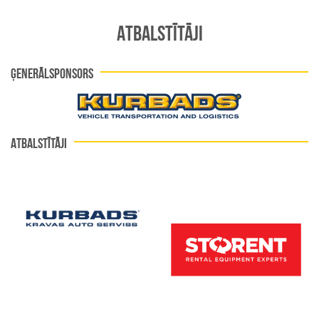
ATBALSTĪTĀJI
ĢENERĀLSPONSORS
ATBALSTĪTĀJI