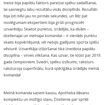
tveice bija papildu faktors pareizai spēku sadalīšanai,
lai sasniegtu labu rezultātu visās disciplīnās. Rezultāti
bija ļoti blīvi jau no pirmās sekundes, un līdz pat
noslēgumam ekspertiem bija grūti prognozēt
uzvarētāju. Skaitot punktus, izrādījās, ka divām –
dzeltenajai un melnajai komandai – ir vienāds punktu
skaits kopvērtējumā, vēl nebijis gadījums sporta spēļu
vēsturē. Uzvarētāja izšķiršanai tika izveidota papildu
disciplīna – virves vilkšana. Kas uzvar, tie kļūst par 2019.
gada čempioniem. Sviedri, spēku izsīkums, raksturs
raksturoja superfinālu, kurā spēcīgāka izrādījās melnā
komanda!
Melnā komanda saņem kausu, Apotheka dāvanu
komplektu un mūžīgo slavu. Dzeltenie par sprīdi