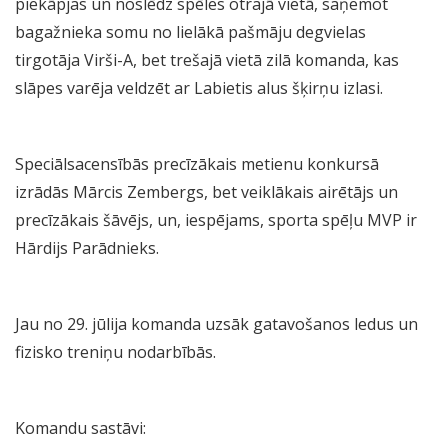
piekāpjas un noslēdz spēles otrajā vietā, saņemot
bagažnieka somu no lielākā pašmāju degvielas
tirgotāja Virši-A, bet trešajā vietā zilā komanda, kas
slāpes varēja veldzēt ar Labietis alus šķirņu izlasi.
Speciālsacensībās precīzākais metienu konkursā
izrādās Mārcis Zembergs, bet veiklākais airētājs un
precīzākais šāvējs, un, iespējams, sporta spēļu MVP ir
Hārdijs Parādnieks.
Jau no 29. jūlija komanda uzsāk gatavošanos ledus un
fizisko treniņu nodarbībās.
Komandu sastāvi: