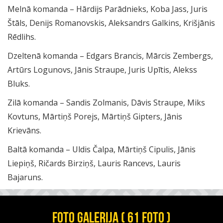
Melnā komanda – Hārdijs Parādnieks, Koba Jass, Juris
Štāls, Denijs Romanovskis, Aleksandrs Galkins, Krišjānis
Rēdlihs.
Dzeltenā komanda – Edgars Brancis, Mārcis Zembergs,
Artūrs Logunovs, Jānis Straupe, Juris Upītis, Alekss
Bluks.
Zilā komanda – Sandis Zolmanis, Dāvis Straupe, Miks
Kovtuns, Mārtiņš Porejs, Mārtiņš Gipters, Jānis
Krievāns.
Baltā komanda – Uldis Čalpa, Mārtiņš Cipulis, Jānis
Liepiņš, Ričards Birziņš, Lauris Rancevs, Lauris
Bajaruns.
FOTO GALERIJA ( 61 FOTO )