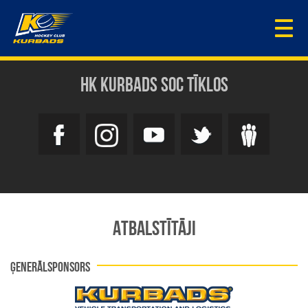
Togg
navi
HK KURBADS SOC TĪKLOS
ATBALSTĪTĀJI
ĢENERĀLSPONSORS