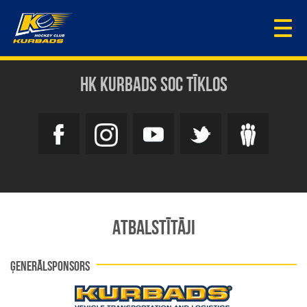
Togg
navi
HK KURBADS SOC TĪKLOS
ATBALSTĪTĀJI
ĢENERĀLSPONSORS