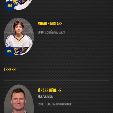
#97
MIHAILS NIKLASS
2010. DZIMŠANAS GADS
#98
TRENERI
JĒKABS RĒDLIHS
RĪGA/LATVIJA
29.03.1982. DZIMŠANAS GADS