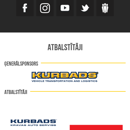
ATBALSTĪTĀJI
ĢENERĀLSPONSORS
ATBALSTĪTĀJI