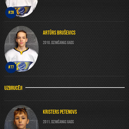
#28
ARTŪRS BRUŠEVICS
2010. DZIMŠANAS GADS
#77
UZBRUCĒJI
KRISTERS PETENOVS
2011. DZIMŠANAS GADS