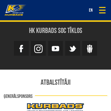
Togg
EN
navi
HK KURBADS SOC TĪKLOS
ATBALSTĪTĀJI
ĢENERĀLSPONSORS