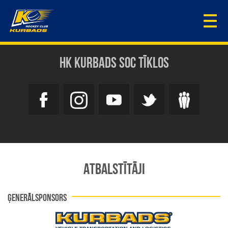
Togg
navi
HK KURBADS SOC TĪKLOS
ATBALSTĪTĀJI
ĢENERĀLSPONSORS